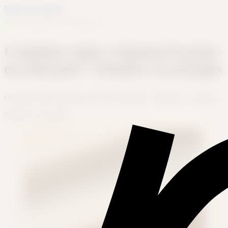
Retour aux articles
✱
RENTABILITÉ & CHIFFRES
Combien coûte vraiment le print-
on-demand ? Simulez vos marges
Combien coûte vraiment le print-on-demand ? Simulez vos marges
Printeerz
7 mai 2026