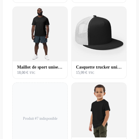
Maillot de sport unisexe | Basique
Casquette trucker unisexe | Premium
18,00 €
15,99 €
TTC
TTC
Produit #7 indisponible