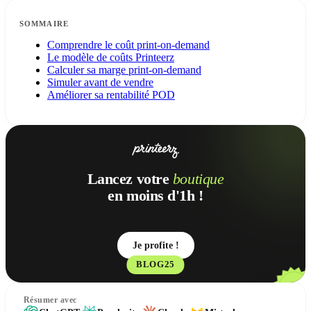
SOMMAIRE
Comprendre le coût print-on-demand
Le modèle de coûts Printeerz
Calculer sa marge print-on-demand
Simuler avant de vendre
Améliorer sa rentabilité POD
Lancez votre
boutique
en moins d'1h !
Je profite !
BLOG25
-25%
Résumer avec