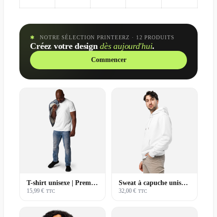
✱
NOTRE SÉLECTION PRINTEERZ
· 12 PRODUITS
Créez votre design
dès aujourd'hui
.
Commencer
T-shirt unisexe | Premium
Sweat à capuche unisexe | Premium
15,99 €
32,00 €
TTC
TTC