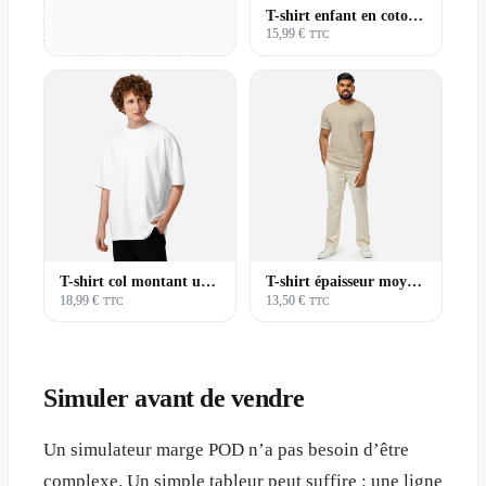
T-shirt enfant en coton | Premium
15,99 €
TTC
T-shirt col montant unisexe | Premium
T-shirt épaisseur moyenne unisexe | Basique
18,99 €
13,50 €
TTC
TTC
Simuler avant de vendre
Un simulateur marge POD n’a pas besoin d’être
complexe. Un simple tableur peut suffire : une ligne