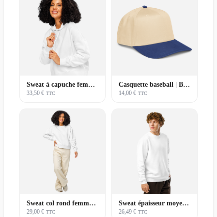
Sweat à capuche femme | Premium
Casquette baseball | Basique
33,50 €
14,00 €
TTC
TTC
Sweat col rond femme | Premium
Sweat épaisseur moyenne unisexe | Basique
29,00 €
26,49 €
TTC
TTC