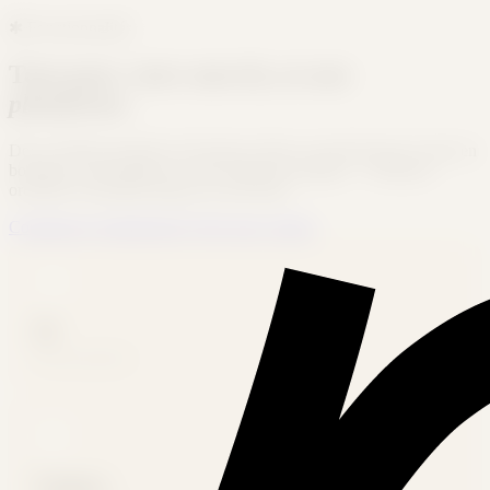
✱
Fonctionnalités
Tout pour votre merch,
en une
plateforme.
De la création produit à la livraison client, en passant par la vente en
boutique, la facturation et votre image de marque — Printeerz
orchestre l'ensemble depuis un seul outil.
Commencer gratuitement
Créer mon compte
11
Usines partenaires
5 jours