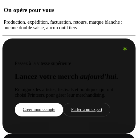
On opère pour vous
Production, expédition, facturation, retours, marque blanche :
aucune double saisie, aucun outil tiers.
✱
Passez à la vitesse supérieure
Lancez votre merch
aujourd'hui.
Rejoignez les artistes, festivals et boutiques qui ont
choisi Printeerz pour gérer leur merchandising.
Créer mon compte
Parler à un expert