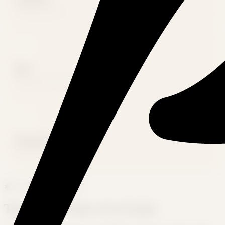
Livraison moyenne
EU
Sourcing 100 % européen
0 stock
Si vous le souhaitez
✱
Le catalogue Printeerz
Tout ce qu'il faut,
rien de plus.