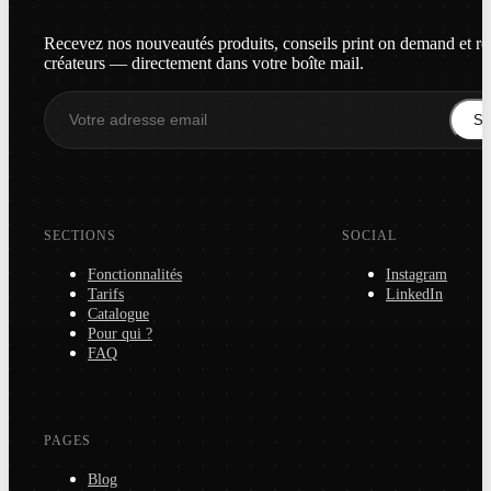
Recevez nos nouveautés produits, conseils print on demand et re
créateurs — directement dans votre boîte mail.
S'i
SECTIONS
SOCIAL
Fonctionnalités
Instagram
Tarifs
LinkedIn
Catalogue
Pour qui ?
FAQ
PAGES
Blog