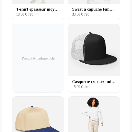
T-shirt épaisseur moyenne unisexe | Basique
Sweat à capuche femme | Premium
13,50 €
33,50 €
TTC
TTC
Produit #7 indisponible
Casquette trucker unisexe | Premium
15,99 €
TTC