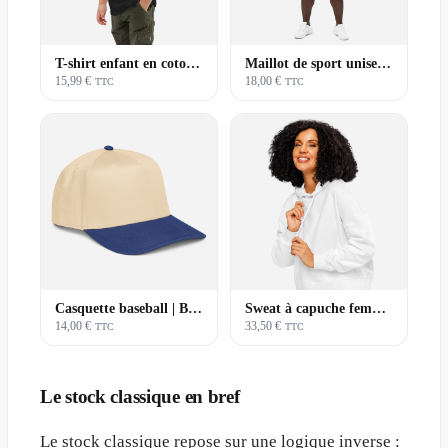
T-shirt enfant en coton | Premium
Maillot de sport unisexe | Basique
15,99 €
18,00 €
TTC
TTC
Casquette baseball | Basique
Sweat à capuche femme | Premium
14,00 €
33,50 €
TTC
TTC
Le stock classique en bref
Le stock classique repose sur une logique inverse :