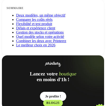
SOMMAIRE
Deux modèles, un même objectif
Comparer les coûts réels
Flexibilité et test produit
Délais et expérience client
Gestion des stocks et opérations
Quel modèle selon votre activité
Combiner les deux avec Printeerz
Le meilleur choix en 2026
Lancez votre
boutique
en moins d'1h !
Je profite !
BLOG25