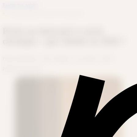
Retour aux articles
✱
COMPRENDRE LE PRINT-ON-DEMAND
Print-on-demand vs stock
classique : que choisir en 2026 ?
Print-on-demand vs stock classique : que choisir en 2026 ?
Printeerz
6 mai 2026