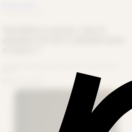
Retour aux articles
✱
MERCH PAR MÉTIER
YouTuber et merch : faut-il
attendre d'avoir X abonnés pour
se lancer ?
YouTuber et merch : faut-il attendre d'avoir X abonnés pour se
lancer ?
Printeerz
15 mai 2026