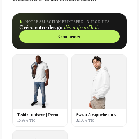
✱
NOTRE SÉLECTION PRINTEERZ
· 3 PRODUITS
Créez votre design
dès aujourd'hui
.
Commencer
T-shirt unisexe | Premium
Sweat à capuche unisexe | Premium
15,99 €
32,00 €
TTC
TTC