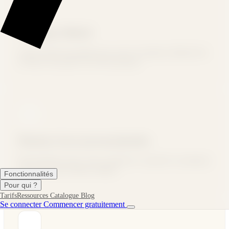
Catalogue illimité
Créez autant de produits que vous le souhaitez (illimité dès
la Beta), sans gérer de stock physique.
Plusieurs faces personnalisables
Personnalisez recto, verso, manches et capuche en quelques
clics avec notre éditeur intégré.
Fonctionnalités
Pour qui ?
Tarifs
Ressources
Catalogue
Blog
Se connecter
Commencer gratuitement