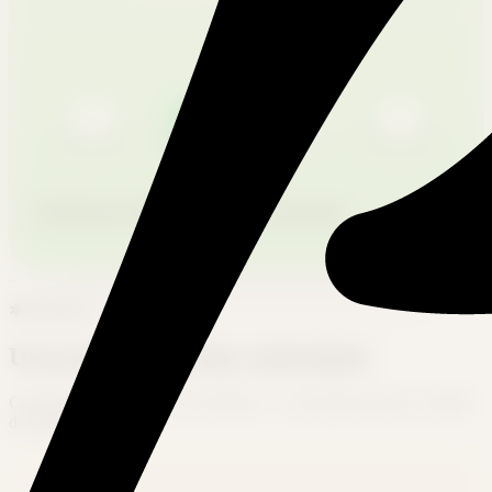
COMMANDE
PRODUCTION
QUALITÉ
EXPÉDITION
Production déclenchée à la commande
✱
Bénéfices
Une production sans contraintes
Concentrez-vous sur votre créativité — nous gérons toute la chaîne
de production.