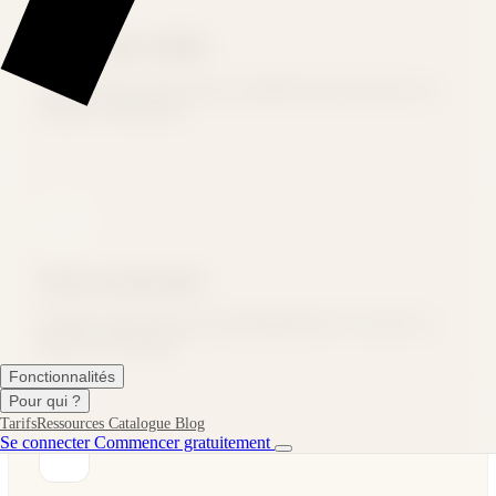
Application dédiée
Une interface conçue pour la rapidité d'encaissement, sur
tablette ou téléphone.
Stock synchronisé
Chaque vente met à jour automatiquement vos stocks en
ligne et en boutique.
Fonctionnalités
Pour qui ?
Tarifs
Ressources
Catalogue
Blog
Se connecter
Commencer gratuitement