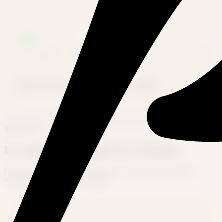
COMMANDE
PRODUCTION
COLIS
LIVRÉ
Vendez en magasin, gérez tout en ligne
✱
Bénéfices
La caisse pensée pour les créateurs
Festivals, pop-up stores, événements ou boutiques physiques —
vendez sur place comme en ligne.